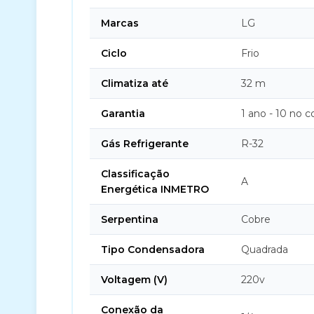
Marcas
LG
Ciclo
Frio
Climatiza até
32 m
Garantia
1 ano - 10 no 
Gás Refrigerante
R-32
Classificação
A
Energética INMETRO
Serpentina
Cobre
Tipo Condensadora
Quadrada
Voltagem (V)
220v
Conexão da