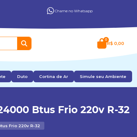
Chame no Whatsapp
0
R$ 0,00
ete
Duto
Cortina de Ar
Simule seu Ambiente
24000 Btus Frio 220v R-32
tus Frio 220v R-32