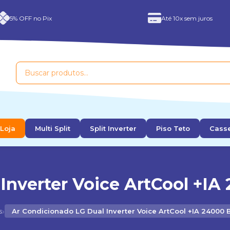
5% OFF no Pix
Até 10x sem juros
Loja
Multi Split
Split Inverter
Piso Teto
Cass
Inverter Voice ArtCool +IA 
›
s
Ar Condicionado LG Dual Inverter Voice ArtCool +IA 24000 B